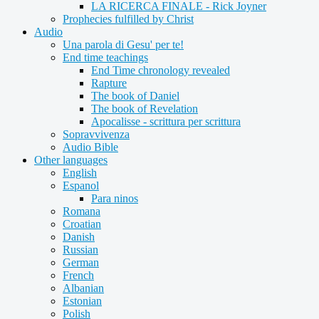
LA RICERCA FINALE - Rick Joyner
Prophecies fulfilled by Christ
Audio
Una parola di Gesu' per te!
End time teachings
End Time chronology revealed
Rapture
The book of Daniel
The book of Revelation
Apocalisse - scrittura per scrittura
Sopravvivenza
Audio Bible
Other languages
English
Espanol
Para ninos
Romana
Croatian
Danish
Russian
German
French
Albanian
Estonian
Polish