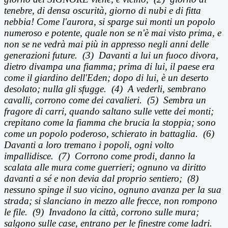
tenebre, di densa oscurit
à, giorno di nubi e di fitta
nebbia! Come l'aurora, si sparge sui monti un popolo
numeroso e potente, quale non se n'è mai visto prima, e
non se ne vedrà mai più in appresso negli anni delle
generazioni future.
(3)
Davanti a lui un fuoco divora,
dietro divampa una fiamma; prima di lui, il paese era
come il giardino dell'Eden; dopo di lui,
è un deserto
desolato; nulla gli sfugge.
(4)
A vederli, sembrano
cavalli, corrono come dei cavalieri. (5) Sembra un
fragore di carri, quando saltano sulle vette dei monti;
crepitano come la fiamma che brucia la stoppia; sono
come un popolo poderoso, schierato in battaglia. (6)
Davanti a loro tremano i popoli, ogni volto
impallidisce. (7) Corrono come prodi, danno la
scalata alle mura come guerrieri; ognuno va diritto
davanti a s
é e non devia dal proprio sentiero;
(8)
nessuno spinge il suo vicino, ognuno avanza per la sua
strada; si slanciano in mezzo alle frecce, non rompono
le file. (9) Invadono la citt
à, corrono sulle mura;
salgono sulle case, entrano per le finestre come ladri.