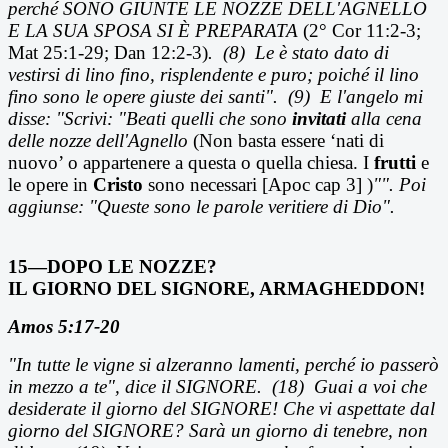
perch
é SONO GIUNTE LE NOZZE DELL'AGNELLO
E LA SUA SPOSA SI È PREPARATA
(2° Cor 11:2-3;
Mat 25:1-29; Dan 12:2-3)
.
(8)
Le
è stato dato di
vestirsi di lino fino, risplendente e puro; poiché il lino
fino sono le opere giuste dei santi".
(9)
E l'angelo mi
disse: "Scrivi: "Beati quelli che sono
invitati
alla cena
delle nozze dell'Agnello
(Non basta essere ‘nati di
nuovo’ o appartenere a questa o quella chiesa. I
frutti
e
le opere in
Cristo
sono necessari [Apoc cap 3] )
"". Poi
aggiunse: "Queste sono le parole veritiere di Dio".
15—DOPO LE NOZZE?
IL GIORNO DEL SIGNORE, A
RMAGHEDDON!
Amos 5:17-20
"In tutte le vigne si alzeranno lamenti, perch
é io passerò
in mezzo a te", dice il SIGNORE.
(18)
Guai a voi che
desiderate il giorno del SIGNORE! Che vi aspettate dal
giorno del SIGNORE? Sar
à un giorno di tenebre, non