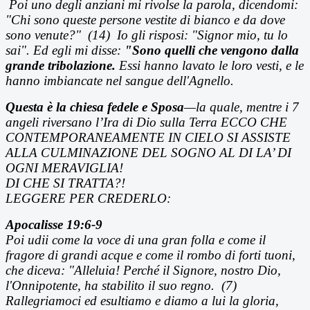
Poi uno degli anziani mi rivolse la parola, dicendomi:
"Chi sono queste persone vestite di bianco e da dove
sono venute?" (14) Io gli risposi: "Signor mio, tu lo
sai". Ed egli mi disse:
"Sono quelli che vengono dalla
grande tribolazione.
Essi hanno lavato le loro vesti, e le
hanno imbiancate nel sangue dell'Agnello.
Questa è la chiesa fedele e Sposa
—la quale, mentre i 7
angeli riversano l’Ira di Dio sulla Terra ECCO CHE
CONTEMPORANEAMENTE IN CIELO SI ASSISTE
ALLA CULMINAZIONE DEL SOGNO AL DI LA’ DI
OGNI MERAVIGLIA!
DI CHE SI TRATTA?!
LEGGERE PER CREDERLO:
Apocalisse 19:6-9
Poi udii come la voce di una gran folla e come il
fragore di grandi acque e come il rombo di forti tuoni,
che diceva: "Alleluia! Perch
é il Signore, nostro Dio,
l'Onnipotente, ha stabilito il suo regno.
(7)
Rallegriamoci ed esultiamo e diamo a lui la gloria,