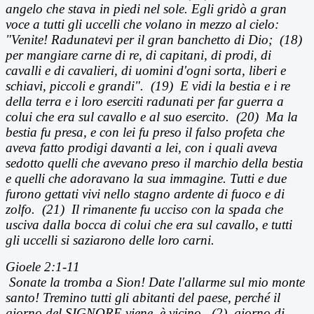
angelo che stava in piedi nel sole. Egli gridò a gran
voce a tutti gli uccelli che volano in mezzo al cielo:
"Venite! Radunatevi per il gran banchetto di Dio; (18)
per mangiare carne di re, di capitani, di prodi, di
cavalli e di cavalieri, di uomini d'ogni sorta, liberi e
schiavi, piccoli e grandi". (19) E vidi la bestia e i re
della terra e i loro eserciti radunati per far guerra a
colui che era sul cavallo e al suo esercito. (20) Ma la
bestia fu presa, e con lei fu preso il falso profeta che
aveva fatto prodigi davanti a lei, con i quali aveva
sedotto quelli che avevano preso il marchio della bestia
e quelli che adoravano la sua immagine. Tutti e due
furono gettati vivi nello stagno ardente di fuoco e di
zolfo. (21) Il rimanente fu ucciso con la spada che
usciva dalla bocca di colui che era sul cavallo, e tutti
gli uccelli si saziarono delle loro carni.
Gioele 2:1-11
Sonate la tromba a Sion! Date l'allarme sul mio monte
santo! Tremino tutti gli abitanti del paese, perch
é il
giorno del SIGNORE viene, è vicino,
(2)
giorno di