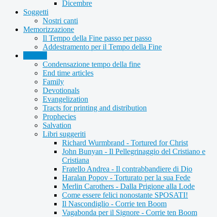
Dicembre
Soggetti
Nostri canti
Memorizzazione
Il Tempo della Fine passo per passo
Addestramento per il Tempo della Fine
Articles
Condensazione tempo della fine
End time articles
Family
Devotionals
Evangelization
Tracts for printing and distribution
Prophecies
Salvation
Libri suggeriti
Richard Wurmbrand - Tortured for Christ
John Bunyan - Il Pellegrinaggio del Cristiano e
Cristiana
Fratello Andrea - Il contrabbandiere di Dio
Haralan Popov - Torturato per la sua Fede
Merlin Carothers - Dalla Prigione alla Lode
Come essere felici nonostante SPOSATI!
Il Nascondiglio - Corrie ten Boom
Vagabonda per il Signore - Corrie ten Boom