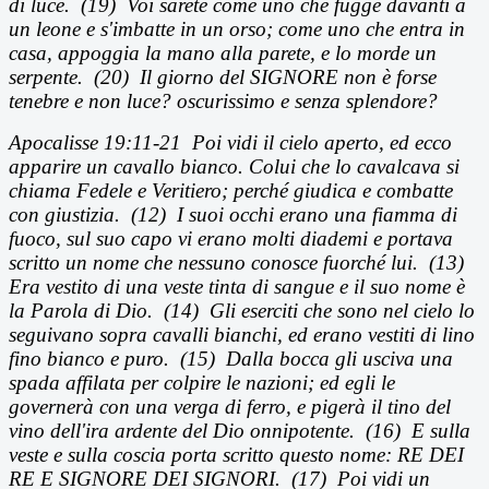
di luce.
(19)
Voi sarete come uno che fugge davanti a
un leone e s'imbatte in un orso; come uno che entra in
casa, appoggia la mano alla parete, e lo morde un
serpente. (20) Il giorno del SIGNORE non
è forse
tenebre e non luce? oscurissimo e senza splendore?
Apocalisse 19:11-21 Poi vidi il cielo aperto, ed ecco
apparire un cavallo bianco. Colui che lo cavalcava si
chiama Fedele e Veritiero; perché giudica e combatte
con giustizia. (12) I suoi occhi erano una fiamma di
fuoco, sul suo capo vi erano molti diademi e portava
scritto un nome che nessuno conosce fuorché lui. (13)
Era vestito di una veste tinta di sangue e il suo nome è
la Parola di Dio. (14) Gli eserciti che sono nel cielo lo
seguivano sopra cavalli bianchi, ed erano vestiti di lino
fino bianco e puro. (15) Dalla bocca gli usciva una
spada affilata per colpire le nazioni; ed egli le
governerà con una verga di ferro, e pigerà il tino del
vino dell'ira ardente del Dio onnipotente. (16) E sulla
veste e sulla coscia porta scritto questo nome: RE DEI
RE E SIGNORE DEI SIGNORI. (17) Poi vidi un