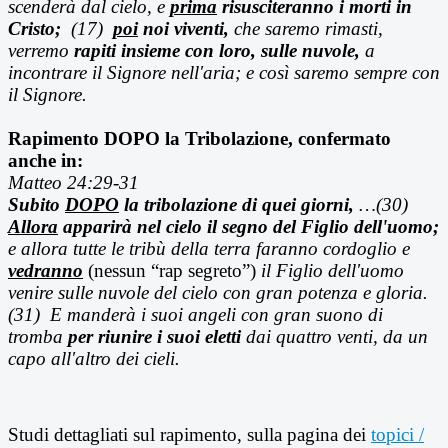
scenderà dal cielo, e
prima
risusciteranno i morti in
Cristo;
(17)
poi
noi viventi,
che saremo rimasti,
verremo
rapiti insieme con loro, sulle nuvole,
a
incontrare il Signore nell'aria; e così saremo sempre con
il Signore.
Rapimento DOPO la Tribolazione, confermato
anche in:
Matteo 24:29-31
Subito
DOPO
la tribolazione di quei giorni,
…(30)
Allora
apparirà nel cielo il segno del Figlio dell'uomo;
e allora tutte le tribù della terra faranno cordoglio e
vedranno
(nessun “rap segreto”)
il Figlio dell'uomo
venire sulle nuvole del cielo con gran potenza e gloria.
(31) E manderà i suoi angeli con gran suono di
tromba
per riunire i suoi eletti
dai quattro venti, da un
capo all'altro dei cieli.
Studi dettagliati sul rapimento, sulla pagina dei
topici /