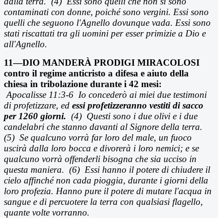
dalla terra. (4) Essi sono quelli che non si sono
contaminati con donne, poiché sono vergini. Essi sono
quelli che seguono l'Agnello dovunque vada. Essi sono
stati riscattati tra gli uomini per esser primizie a Dio e
all'Agnello.
11—DIO MANDERÀ PRODIGI MIRACOLOSI
contro il regime anticristo a difesa e aiuto della
chiesa in tribolazione durante i 42 mesi:
Apocalisse 11:3-6
Io conceder
ò ai miei due testimoni
di profetizzare, ed
essi profetizzeranno vestiti di sacco
per 1260 giorni.
(4)
Questi sono i due olivi e i due
candelabri che stanno davanti al Signore della terra.
(5) Se qualcuno vorr
à far loro del male, un fuoco
uscirà dalla loro bocca e divorerà i loro nemici; e se
qualcuno vorrà offenderli bisogna che sia ucciso in
questa maniera.
(6)
Essi hanno il potere di chiudere il
cielo affinch
é non cada pioggia, durante i giorni della
loro profezia. Hanno pure il potere di mutare l'acqua in
sangue e di percuotere la terra con qualsiasi flagello,
quante volte vorranno.