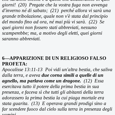
giorni! (20) Pregate che la vostra fuga non avvenga
d'inverno né di sabato; (21) perché allora vi sarà una
grande tribolazione, quale non v'è stata dal principio
del mondo fino ad ora, né mai più vi sarà. (22) Se
quei giorni non fossero stati abbreviati, nessuno
scamperebbe; ma, a motivo degli eletti, quei giorni
saranno abbreviati.
6—APPARIZIONE DI UN RELIGIOSO FALSO
PROFETA:
Apocalisse 13:11-13
Poi vidi un'altra bestia, che saliva
dalla terra, e aveva
due corna simili a quelle di un
agnello, ma parlava come un dragone.
(12) Essa
esercitava tutto il potere della prima bestia in sua
presenza, e faceva s
ì che tutti gli abitanti della terra
adorassero la prima bestia la cui piaga mortale era
stata guarita.
(13)
E operava grandi prodigi sino a
far scendere fuoco dal cielo sulla terra in presenza degli
uomini.