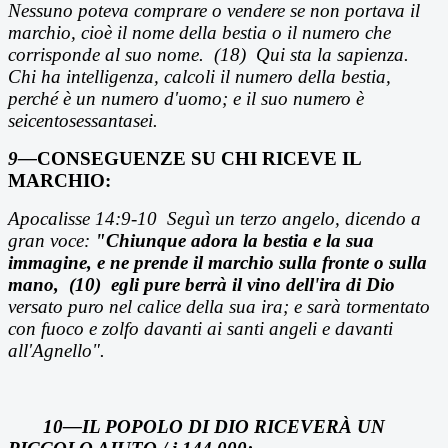
Nessuno poteva comprare o vendere se non portava il
marchio, cioè il nome della bestia o il numero che
corrisponde al suo nome. (18) Qui sta la sapienza.
Chi ha intelligenza, calcoli il numero della bestia,
perché è un numero d'uomo; e il suo numero è
seicentosessantasei.
9—
CONSEGUENZE SU CHI RICEVE IL
MARCHIO:
Apocalisse 14:9-10
Segu
ì un terzo angelo, dicendo a
gran voce:
"Chiunque adora la bestia e la sua
immagine, e ne prende il marchio sulla fronte o sulla
mano,
(10)
egli pure berr
à il vino dell'ira di Dio
versato puro nel calice della sua ira; e sarà tormentato
con fuoco e zolfo davanti ai santi angeli e davanti
all'Agnello".
10—IL POPOLO DI DIO RICEVERÀ UN