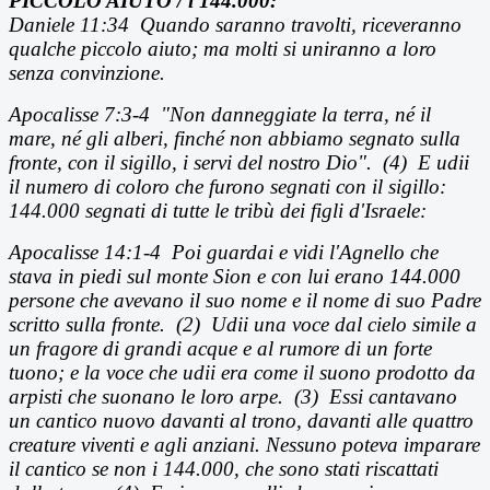
PICCOLO AIUTO / i
144.000:
Daniele 11:34
Quando saranno travolti, riceveranno
qualche piccolo aiuto; ma molti si uniranno a loro
senza convinzione.
Apocalisse 7:3-4 "Non danneggiate la terra, né il
mare, né gli alberi, finché non abbiamo segnato sulla
fronte, con il sigillo, i servi del nostro Dio". (4) E udii
il numero di coloro che furono segnati con il sigillo:
144.000 segnati di tutte le tribù dei figli d'Israele:
Apocalisse 14:1-4 Poi guardai e vidi l'Agnello che
stava in piedi sul monte Sion e con lui erano 144.000
persone che avevano il suo nome e il nome di suo Padre
scritto sulla fronte. (2) Udii una voce dal cielo simile a
un fragore di grandi acque e al rumore di un forte
tuono; e la voce che udii era come il suono prodotto da
arpisti che suonano le loro arpe. (3) Essi cantavano
un cantico nuovo davanti al trono, davanti alle quattro
creature viventi e agli anziani. Nessuno poteva imparare
il cantico se non i 144.000, che sono stati riscattati