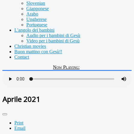
Slovenian
Giapponese
Arabo
Ungherese
Portuguese
L'angolo dei bambini
Audio per i bambini di Gesù
Video per i bambini di Gesù
Christian movies
Buon mattino con Gesù!!
Contact
Now Playing:
Aprile 2021
Print
Email