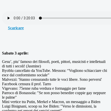
Scaricare
Sabato 3 aprile:
Gesu’, piu’ famoso dei filosofi, poeti, pittori, musicisti e intelletuali
di tutti i secoli! (Jasmine)
Byoblu cancellato da YouTube. Messora: “Vogliono schiacciare chi
esce dal conformismo sociale”
Malvezzi: 'Stanno censurando tutte le voci libere. Sono perversi'
Facebook censura il prof. Tarro
Vigevano: 75enne ruba verdura e formaggio per fame
Parroco di Bonassola: "Se non posso benedire coppie gay neppure
le palme"
Mini vertice tra Putin, Merkel e Macron, un messaggio a Biden
Luigi Bisignani, scoop su Joe Biden: "Verso le dimissioni, la
conferma nei report dei servizi segreti"