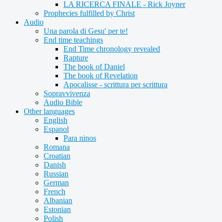
LA RICERCA FINALE - Rick Joyner
Prophecies fulfilled by Christ
Audio
Una parola di Gesu' per te!
End time teachings
End Time chronology revealed
Rapture
The book of Daniel
The book of Revelation
Apocalisse - scrittura per scrittura
Sopravvivenza
Audio Bible
Other languages
English
Espanol
Para ninos
Romana
Croatian
Danish
Russian
German
French
Albanian
Estonian
Polish