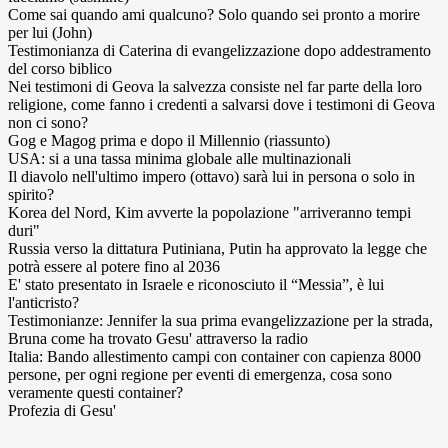
Come sai quando ami qualcuno? Solo quando sei pronto a morire
per lui (John)
Testimonianza di Caterina di evangelizzazione dopo addestramento
del corso biblico
Nei testimoni di Geova la salvezza consiste nel far parte della loro
religione, come fanno i credenti a salvarsi dove i testimoni di Geova
non ci sono?
Gog e Magog prima e dopo il Millennio (riassunto)
USA: si a una tassa minima globale alle multinazionali
Il diavolo nell'ultimo impero (ottavo) sarà lui in persona o solo in
spirito?
Korea del Nord, Kim avverte la popolazione "arriveranno tempi
duri"
Russia verso la dittatura Putiniana, Putin ha approvato la legge che
potrà essere al potere fino al 2036
E' stato presentato in Israele e riconosciuto il “Messia”, è lui
l'anticristo?
Testimonianze: Jennifer la sua prima evangelizzazione per la strada,
Bruna come ha trovato Gesu' attraverso la radio
Italia: Bando allestimento campi con container con capienza 8000
persone, per ogni regione per eventi di emergenza, cosa sono
veramente questi container?
Profezia di Gesu'