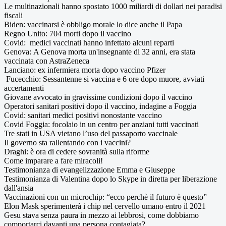
Le multinazionali hanno spostato 1000 miliardi di dollari nei paradisi
fiscali
Biden: vaccinarsi è obbligo morale lo dice anche il Papa
Regno Unito: 704 morti dopo il vaccino
Covid: medici vaccinati hanno infettato alcuni reparti
Genova: A Genova morta un'insegnante di 32 anni, era stata
vaccinata con AstraZeneca
Lanciano: ex infermiera morta dopo vaccino Pfizer
Fucecchio: Sessantenne si vaccina e 6 ore dopo muore, avviati
accertamenti
Giovane avvocato in gravissime condizioni dopo il vaccino
Operatori sanitari positivi dopo il vaccino, indagine a Foggia
Covid: sanitari medici positivi nonostante vaccino
Covid Foggia: focolaio in un centro per anziani tutti vaccinati
Tre stati in USA vietano l’uso del passaporto vaccinale
Il governo sta rallentando con i vaccini?
Draghi: è ora di cedere sovranità sulla riforme
Come imparare a fare miracoli!
Testimonianza di evangelizzazione Emma e Giuseppe
Testimonianza di Valentina dopo lo Skype in diretta per liberazione
dall'ansia
Vaccinazioni con un microchip: “ecco perchè il futuro è questo”
Elon Mask sperimenterà i chip nel cervello umano entro il 2021
Gesu stava senza paura in mezzo ai lebbrosi, come dobbiamo
comportarci davanti una persona contagiata?