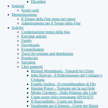
Dicembre
Soggetti
Nostri canti
Memorizzazione
Il Tempo della Fine passo per passo
Addestramento per il Tempo della Fine
Articles
Condensazione tempo della fine
End time articles
Family
Devotionals
Evangelization
Tracts for printing and distribution
Prophecies
Salvation
Libri suggeriti
Richard Wurmbrand - Tortured for Christ
John Bunyan - Il Pellegrinaggio del Cristiano e
Cristiana
Fratello Andrea - Il contrabbandiere di Dio
Haralan Popov - Torturato per la sua Fede
Merlin Carothers - Dalla Prigione alla Lode
Come essere felici nonostante SPOSATI!
Il Nascondiglio - Corrie ten Boom
Vagabonda per il Signore - Corrie ten Boom