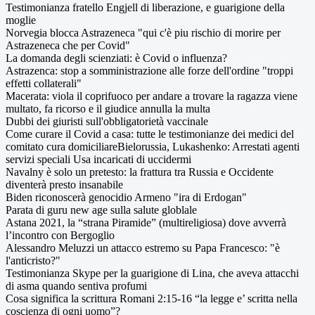
Testimonianza fratello Engjell di liberazione, e guarigione della
moglie
Norvegia blocca Astrazeneca "qui c'è piu rischio di morire per
Astrazeneca che per Covid"
La domanda degli scienziati: è Covid o influenza?
Astrazenca: stop a somministrazione alle forze dell'ordine "troppi
effetti collaterali"
Macerata: viola il coprifuoco per andare a trovare la ragazza viene
multato, fa ricorso e il giudice annulla la multa
Dubbi dei giuristi sull'obbligatorietà vaccinale
Come curare il Covid a casa: tutte le testimonianze dei medici del
comitato cura domiciliareBielorussia, Lukashenko: Arrestati agenti
servizi speciali Usa incaricati di uccidermi
Navalny è solo un pretesto: la frattura tra Russia e Occidente
diventerà presto insanabile
Biden riconoscerà genocidio Armeno "ira di Erdogan"
Parata di guru new age sulla salute globlale
Astana 2021, la “strana Piramide” (multireligiosa) dove avverrà
l’incontro con Bergoglio
Alessandro Meluzzi un attacco estremo su Papa Francesco: "è
l'anticristo?"
Testimonianza Skype per la guarigione di Lina, che aveva attacchi
di asma quando sentiva profumi
Cosa significa la scrittura Romani 2:15-16 “la legge e’ scritta nella
coscienza di ogni uomo”?