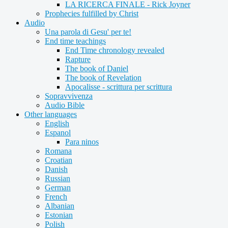
LA RICERCA FINALE - Rick Joyner
Prophecies fulfilled by Christ
Audio
Una parola di Gesu' per te!
End time teachings
End Time chronology revealed
Rapture
The book of Daniel
The book of Revelation
Apocalisse - scrittura per scrittura
Sopravvivenza
Audio Bible
Other languages
English
Espanol
Para ninos
Romana
Croatian
Danish
Russian
German
French
Albanian
Estonian
Polish