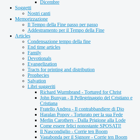
Dicembre
Soggetti
Nostri canti
Memorizzazione
Il Tempo della Fine passo per passo
Addestramento per il Tempo della Fine
Articles
Condensazione tempo della fine
End time articles
Family
Devotionals
Evangelization
Tracts for printing and distribution
Prophecies
Salvation
Libri suggeriti
Richard Wurmbrand - Tortured for Christ
John Bunyan - Il Pellegrinaggio del Cristiano e
Cristiana
Fratello Andrea - Il contrabbandiere di Dio
Haralan Popov - Torturato per la sua Fede
Merlin Carothers - Dalla Prigione alla Lode
Come essere felici nonostante SPOSATI!
Il Nascondiglio - Corrie ten Boom
Vagabonda per il Signore - Corrie ten Boom