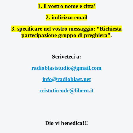
1. il vostro nome e citta’
2. indirizzo email
3. specificare nel vostro messaggio: “Richiesta
partecipazione gruppo di preghiera”
.
Scriveteci a:
radioblaststudio@gmail.com
info@radioblast.net
cristotirende@libero.it
Dio vi benedica!!!