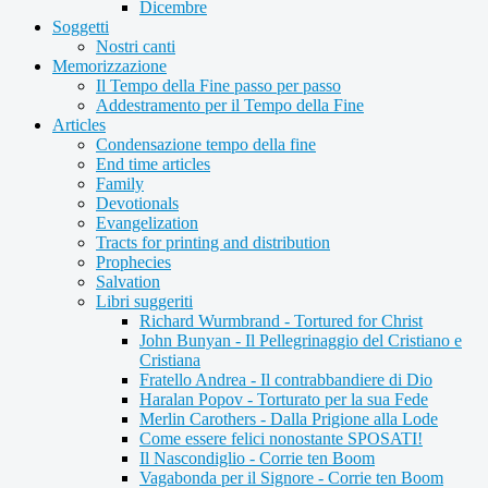
Dicembre
Soggetti
Nostri canti
Memorizzazione
Il Tempo della Fine passo per passo
Addestramento per il Tempo della Fine
Articles
Condensazione tempo della fine
End time articles
Family
Devotionals
Evangelization
Tracts for printing and distribution
Prophecies
Salvation
Libri suggeriti
Richard Wurmbrand - Tortured for Christ
John Bunyan - Il Pellegrinaggio del Cristiano e
Cristiana
Fratello Andrea - Il contrabbandiere di Dio
Haralan Popov - Torturato per la sua Fede
Merlin Carothers - Dalla Prigione alla Lode
Come essere felici nonostante SPOSATI!
Il Nascondiglio - Corrie ten Boom
Vagabonda per il Signore - Corrie ten Boom