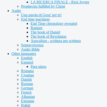
LA RICERCA FINALE - Rick Joyner
Prophecies fulfilled by Christ
Audio
Una parola di Gesu' per te!
End time teachings
End Time chronology revealed
Rapture
The book of Daniel
The book of Revelation
Apocalisse - scrittura per scrittura
Sopravvivenza
Audio Bible
Other languages
English
Espanol
Para ninos
Romana
Croatian
Danish
Russian
German
French
Albanian
Estonian
Polish