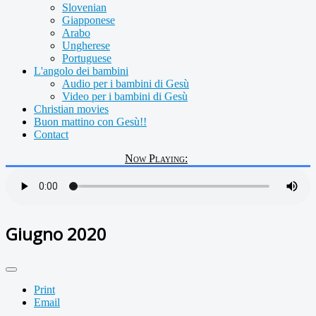
Slovenian
Giapponese
Arabo
Ungherese
Portuguese
L'angolo dei bambini
Audio per i bambini di Gesù
Video per i bambini di Gesù
Christian movies
Buon mattino con Gesù!!
Contact
Now Playing:
Giugno 2020
Print
Email