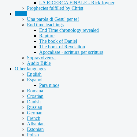
LA RICERCA FINALE - Rick Joyner
Prophecies fulfilled by Christ
Audio
Una parola di Gesu' per te!
End time teachings
End Time chronology revealed
Rapture
The book of Daniel
The book of Revelation
Apocalisse - scrittura per scrittura
Sopravvivenza
Audio Bible
Other languages
English
Espanol
Para ninos
Romana
Croatian
Danish
Russian
German
French
Albanian
Estonian
Polish