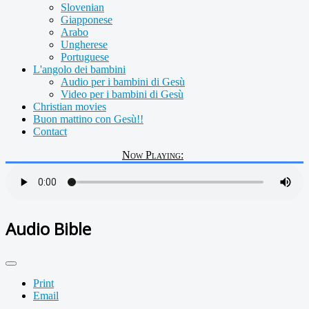
Slovenian
Giapponese
Arabo
Ungherese
Portuguese
L'angolo dei bambini
Audio per i bambini di Gesù
Video per i bambini di Gesù
Christian movies
Buon mattino con Gesù!!
Contact
Now Playing:
Audio Bible
Print
Email