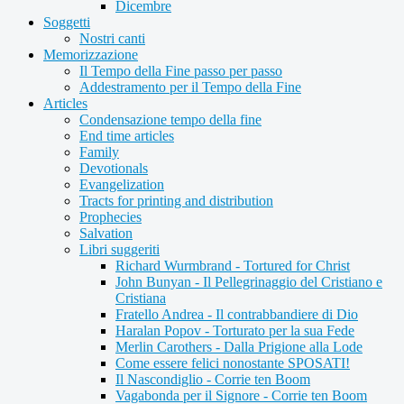
Dicembre
Soggetti
Nostri canti
Memorizzazione
Il Tempo della Fine passo per passo
Addestramento per il Tempo della Fine
Articles
Condensazione tempo della fine
End time articles
Family
Devotionals
Evangelization
Tracts for printing and distribution
Prophecies
Salvation
Libri suggeriti
Richard Wurmbrand - Tortured for Christ
John Bunyan - Il Pellegrinaggio del Cristiano e
Cristiana
Fratello Andrea - Il contrabbandiere di Dio
Haralan Popov - Torturato per la sua Fede
Merlin Carothers - Dalla Prigione alla Lode
Come essere felici nonostante SPOSATI!
Il Nascondiglio - Corrie ten Boom
Vagabonda per il Signore - Corrie ten Boom