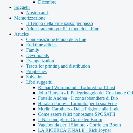
Dicembre
Soggetti
Nostri canti
Memorizzazione
Il Tempo della Fine passo per passo
Addestramento per il Tempo della Fine
Articles
Condensazione tempo della fine
End time articles
Family
Devotionals
Evangelization
Tracts for printing and distribution
Prophecies
Salvation
Libri suggeriti
Richard Wurmbrand - Tortured for Christ
John Bunyan - Il Pellegrinaggio del Cristiano e Cri
Fratello Andrea - Il contrabbandiere di Dio
Haralan Popov - Torturato per la sua Fede
Merlin Carothers - Dalla Prigione alla Lode
Come essere felici nonostante SPOSATI!
Il Nascondiglio - Corrie ten Boom
Vagabonda per il Signore - Corrie ten Boom
LA RICERCA FINALE - Rick Joyner