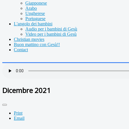
Giapponese
Arabo
Ungherese
Portuguese
L'angolo dei bambini
Audio per i bambini di Gesù
Video per i bambini di Gesù
Christian movies
Buon mattino con Gesù!!
Contact
Dicembre 2021
Print
Email