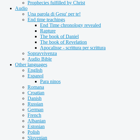
Prophecies fulfilled by Christ
Audio
Una parola di Gesu' per te!
End time teachings
End Time chronology revealed
Rapture
The book of Daniel
The book of Revelation
Apocalisse - scrittura per scrittura
Sopravvivenza
Audio Bible
Other languages
English
Espanol
Para ninos
Romana
Croatian
Danish
Russian
German
French
Albanian
Estonian
Polish
Slovenian