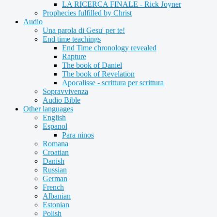
LA RICERCA FINALE - Rick Joyner
Prophecies fulfilled by Christ
Audio
Una parola di Gesu' per te!
End time teachings
End Time chronology revealed
Rapture
The book of Daniel
The book of Revelation
Apocalisse - scrittura per scrittura
Sopravvivenza
Audio Bible
Other languages
English
Espanol
Para ninos
Romana
Croatian
Danish
Russian
German
French
Albanian
Estonian
Polish