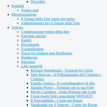
Dicembre
Soggetti
Nostri canti
Memorizzazione
Il Tempo della Fine passo per passo
Addestramento per il Tempo della Fine
Articles
Condensazione tempo della fine
End time articles
Family
Devotionals
Evangelization
Tracts for printing and distribution
Prophecies
Salvation
Libri suggeriti
Richard Wurmbrand - Tortured for Christ
John Bunyan - Il Pellegrinaggio del Cristiano e
Cristiana
Fratello Andrea - Il contrabbandiere di Dio
Haralan Popov - Torturato per la sua Fede
Merlin Carothers - Dalla Prigione alla Lode
Come essere felici nonostante SPOSATI!
Il Nascondiglio - Corrie ten Boom
Vagabonda per il Signore - Corrie ten Boom