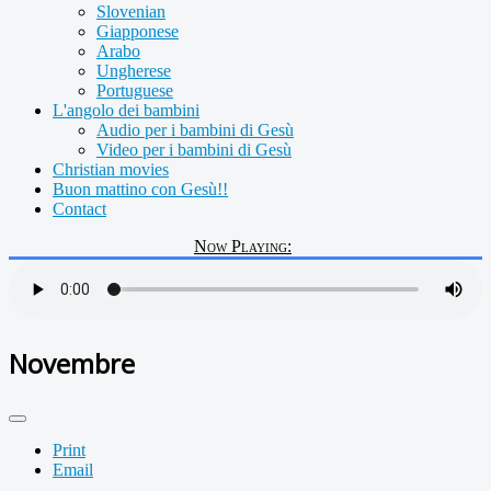
Slovenian
Giapponese
Arabo
Ungherese
Portuguese
L'angolo dei bambini
Audio per i bambini di Gesù
Video per i bambini di Gesù
Christian movies
Buon mattino con Gesù!!
Contact
Now Playing:
Novembre
Print
Email