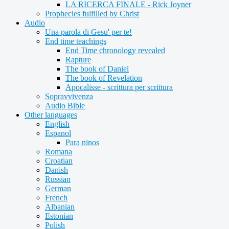
LA RICERCA FINALE - Rick Joyner
Prophecies fulfilled by Christ
Audio
Una parola di Gesu' per te!
End time teachings
End Time chronology revealed
Rapture
The book of Daniel
The book of Revelation
Apocalisse - scrittura per scrittura
Sopravvivenza
Audio Bible
Other languages
English
Espanol
Para ninos
Romana
Croatian
Danish
Russian
German
French
Albanian
Estonian
Polish