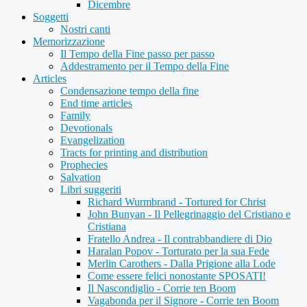
Dicembre
Soggetti
Nostri canti
Memorizzazione
Il Tempo della Fine passo per passo
Addestramento per il Tempo della Fine
Articles
Condensazione tempo della fine
End time articles
Family
Devotionals
Evangelization
Tracts for printing and distribution
Prophecies
Salvation
Libri suggeriti
Richard Wurmbrand - Tortured for Christ
John Bunyan - Il Pellegrinaggio del Cristiano e
Cristiana
Fratello Andrea - Il contrabbandiere di Dio
Haralan Popov - Torturato per la sua Fede
Merlin Carothers - Dalla Prigione alla Lode
Come essere felici nonostante SPOSATI!
Il Nascondiglio - Corrie ten Boom
Vagabonda per il Signore - Corrie ten Boom