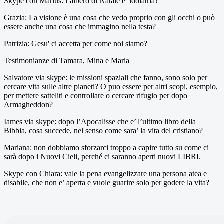
Skype con Marius: l’albero di Natale e’ idolatria?
Grazia: La visione è una cosa che vedo proprio con gli occhi o può
essere anche una cosa che immagino nella testa?
Patrizia: Gesu' ci accetta per come noi siamo?
Testimonianze di Tamara, Mina e Maria
Salvatore via skype: le missioni spaziali che fanno, sono solo per
cercare vita sulle altre pianeti? O puo essere per altri scopi, esempio,
per mettere satteliti e controllare o cercare rifugio per dopo
Armagheddon?
Iames via skype: dopo l’Apocalisse che e’ l’ultimo libro della
Bibbia, cosa succede, nel senso come sara’ la vita del cristiano?
Mariana: non dobbiamo sforzarci troppo a capire tutto su come ci
sarà dopo i Nuovi Cieli, perché ci saranno aperti nuovi LIBRI.
Skype con Chiara: vale la pena evangelizzare una persona atea e
disabile, che non e’ aperta e vuole guarire solo per godere la vita?