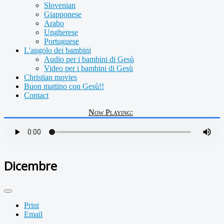
Slovenian
Giapponese
Arabo
Ungherese
Portuguese
L'angolo dei bambini
Audio per i bambini di Gesù
Video per i bambini di Gesù
Christian movies
Buon mattino con Gesù!!
Contact
Now Playing:
Dicembre
Print
Email