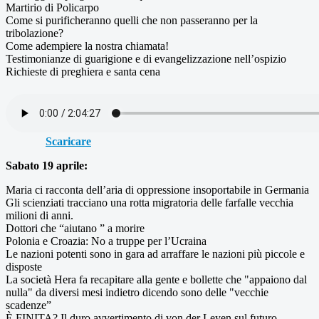
Martirio di Policarpo
Come si purificheranno quelli che non passeranno per la
tribolazione?
Come adempiere la nostra chiamata!
Testimonianze di guarigione e di evangelizzazione nell’ospizio
Richieste di preghiera e santa cena
Scaricare
Sabato 19 aprile:
Maria ci racconta dell’aria di oppressione insoportabile in Germania
Gli scienziati tracciano una rotta migratoria delle farfalle vecchia
milioni di anni.
Dottori che “aiutano ” a morire
Polonia e Croazia: No a truppe per l’Ucraina
Le nazioni potenti sono in gara ad arraffare le nazioni più piccole e
disposte
La società Hera fa recapitare alla gente e bollette che "appaiono dal
nulla" da diversi mesi indietro dicendo sono delle "vecchie
scadenze”
È FINITA? Il duro avvertimento di von der Leyen sul futuro