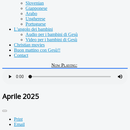
Slovenian
Giapponese
Arabo
Ungherese
Portuguese
L'angolo dei bambini
Audio per i bambini di Gesù
Video per i bambini di Gesù
Christian movies
Buon mattino con Gesù!!
Contact
Now Playing:
Aprile 2025
Print
Email