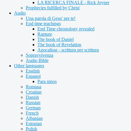
LA RICERCA FINALE - Rick Joyner
Prophecies fulfilled by Christ
Audio
Una parola di Gesu' per te!
End time teachings
End Time chronology revealed
Rapture
The book of Daniel
The book of Revelation
Apocalisse - scrittura per scrittura
Sopravvivenza
Audio Bible
Other languages
English
Espanol
Para ninos
Romana
Croatian
Danish
Russian
German
French
Albanian
Estonian
Polish