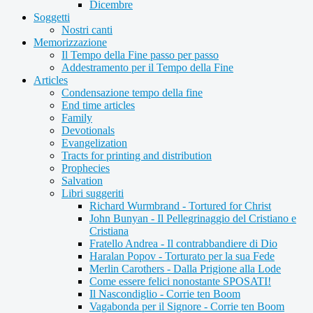
Dicembre
Soggetti
Nostri canti
Memorizzazione
Il Tempo della Fine passo per passo
Addestramento per il Tempo della Fine
Articles
Condensazione tempo della fine
End time articles
Family
Devotionals
Evangelization
Tracts for printing and distribution
Prophecies
Salvation
Libri suggeriti
Richard Wurmbrand - Tortured for Christ
John Bunyan - Il Pellegrinaggio del Cristiano e
Cristiana
Fratello Andrea - Il contrabbandiere di Dio
Haralan Popov - Torturato per la sua Fede
Merlin Carothers - Dalla Prigione alla Lode
Come essere felici nonostante SPOSATI!
Il Nascondiglio - Corrie ten Boom
Vagabonda per il Signore - Corrie ten Boom